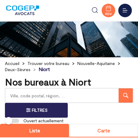
MENU
RDV
Accueil
Trouver votre bureau
Nouvelle-Aquitaine
Niort
Deux-Sèvres
Nos bureaux à Niort
Rechercher
Veuillez
{{count}}
un
renseigner
résultat(s)
bureau
une
trouvé(s)
adresse
FILTRES
Ouvert actuellement
Liste
Carte