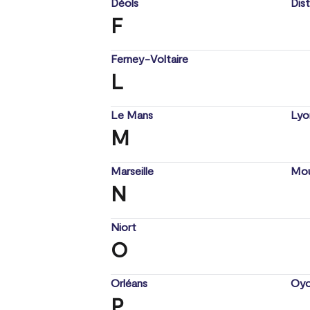
Déols
Dist
F
Ferney-Voltaire
L
Le Mans
Lyo
M
Marseille
Mou
N
Niort
O
Orléans
Oyo
P