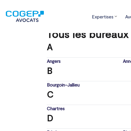
Expertises
Av
Accueil
Trouver votre bureau
Tous 
Tous les bureaux
A
Angers
Ann
B
Bourgoin-Jallieu
C
Chartres
D