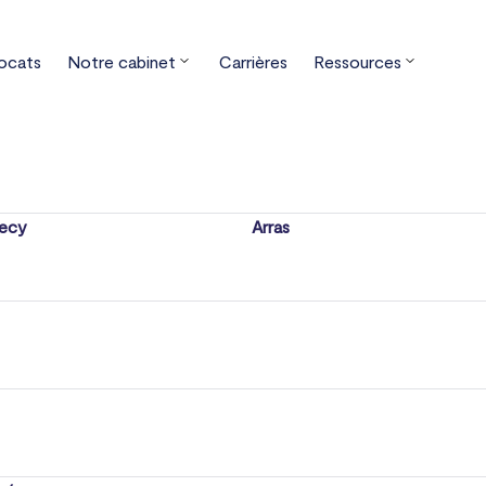
ocats
Notre cabinet
Carrières
Ressources
les bureaux
ecy
Arras