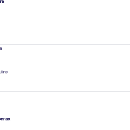
ré
n
lins
nnax