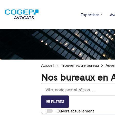
Expertises
Av
Accueil
Trouver votre bureau
Auve
Nos bureaux en A
Rechercher
Veuillez
{{count}}
un
renseigner
résultat(s)
bureau
une
trouvé(s)
adresse
FILTRES
Ouvert actuellement