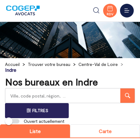
MENU
RDV
Accueil
Trouver votre bureau
Centre-Val de Loire
Indre
Nos bureaux en Indre
Rechercher
Veuillez
{{count}}
un
renseigner
résultat(s)
bureau
une
trouvé(s)
adresse
FILTRES
Ouvert actuellement
Liste
Carte