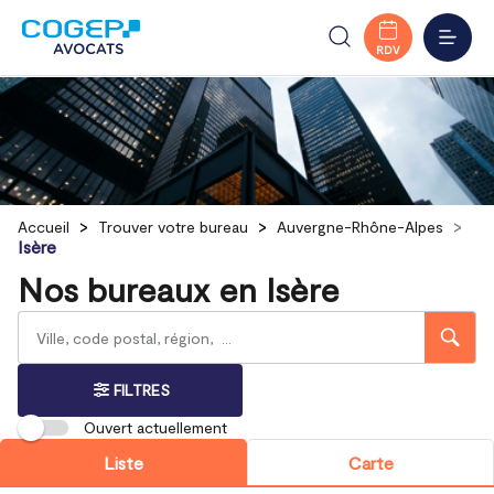
MENU
RDV
Accueil
Trouver votre bureau
Auvergne-Rhône-Alpes
Isère
Nos bureaux en Isère
Rechercher
Veuillez
{{count}}
un
renseigner
résultat(s)
bureau
une
trouvé(s)
adresse
FILTRES
Ouvert actuellement
Liste
Carte