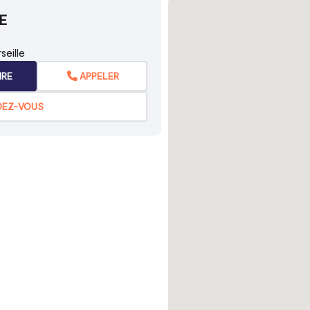
E
seille
IRE
APPELER
DEZ-VOUS