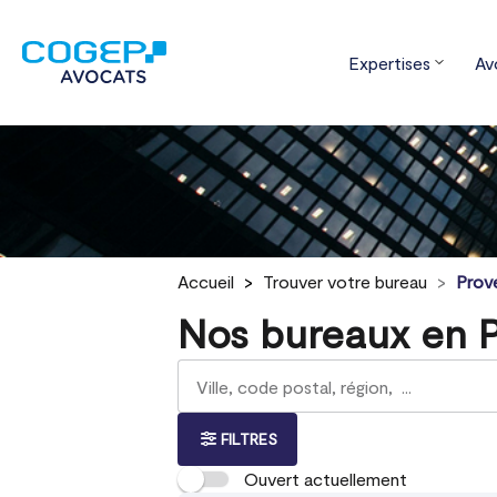
Expertises
Av
Accueil
Trouver votre bureau
Prov
Nos bureaux en 
Rechercher
Veuillez
{{count}}
un
renseigner
résultat(s)
bureau
une
trouvé(s)
adresse
FILTRES
Ouvert actuellement