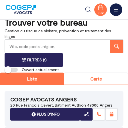
Accueil
Trouver votre bureau
Responsabilité civile & accidents
MENU
RDV
Trouver votre bureau
Gestion du risque de sinistre, prévention et traitement des
litiges.
Rechercher
Veuillez
{{count}}
un
renseigner
résultat(s)
bureau
une
trouvé(s)
adresse
FILTRES
(1)
Ouvert actuellement
Liste
Carte
COGEP AVOCATS ANGERS
20 Rue François Cevert, Bâtiment Authion 49000 Angers
PLUS D'INFO