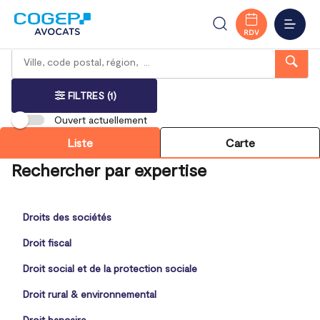
Accueil
Trouver votre bureau
Nouvelle-Aquitaine
Niort
Deux-Sèvres
MENU
RDV
Rechercher
Veuillez
{{count}}
un
renseigner
résultat(s)
bureau
une
trouvé(s)
adresse
FILTRES
(1)
Ouvert actuellement
Liste
Carte
Rechercher par expertise
Droits des sociétés
Droit fiscal
Droit social et de la protection sociale
Droit rural & environnemental
Droit bancaire