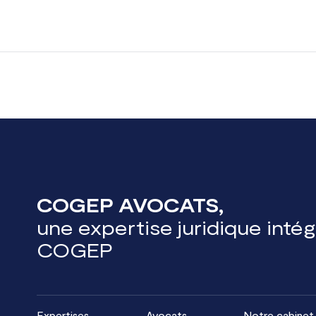
COGEP AVOCATS,
une expertise juridique inté
COGEP
Expertises
Avocats
Notre cabinet