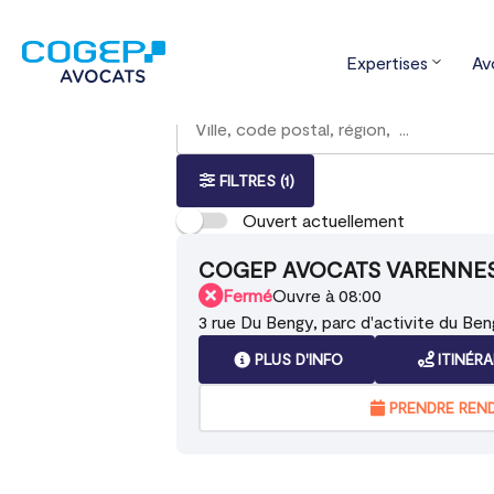
Expertises
Av
Accueil
Trouver votre bureau
Bour
Rechercher
Veuillez
{{count}}
un
renseigner
résultat(s)
bureau
une
trouvé(s)
adresse
FILTRES
(1)
Ouvert actuellement
COGEP AVOCATS VARENNE
Fermé
Ouvre à 08:00
3 rue Du Bengy, parc d'activite du Be
PLUS D'INFO
ITINÉRA
PRENDRE REN