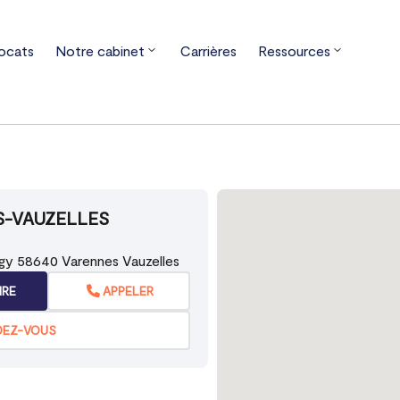
ocats
Notre cabinet
Carrières
Ressources
gogne-Franche-Comté
Nièvre
Varennes-Vauzelles
S-VAUZELLES
ngy 58640 Varennes Vauzelles
IRE
APPELER
DEZ-VOUS