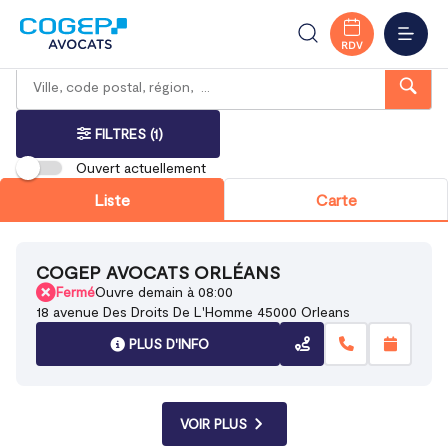
Accueil
Trouver votre bureau
Centre-Val de Loire
Orléans
Loiret
MENU
RDV
Rechercher
Veuillez
{{count}}
un
renseigner
résultat(s)
bureau
une
trouvé(s)
adresse
FILTRES
(1)
Ouvert actuellement
Liste
Carte
COGEP AVOCATS ORLÉANS
Fermé
Ouvre demain à 08:00
18 avenue Des Droits De L'Homme 45000 Orleans
PLUS D'INFO
VOIR PLUS