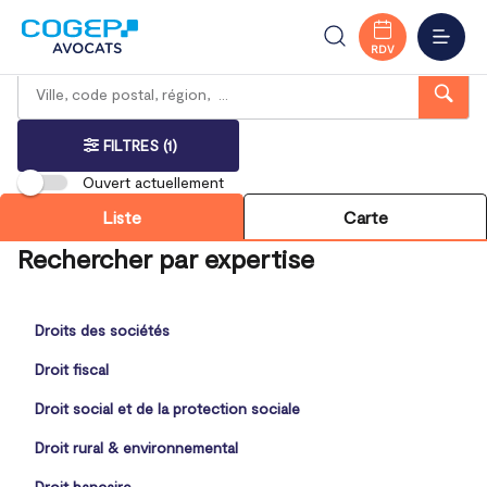
Accueil
Trouver votre bureau
Centre-Val de Loire
Chartres
Eure-et-Loir
MENU
RDV
Rechercher
Veuillez
{{count}}
un
renseigner
résultat(s)
bureau
une
trouvé(s)
adresse
FILTRES
(1)
Ouvert actuellement
Liste
Carte
Rechercher par expertise
Droits des sociétés
Droit fiscal
Droit social et de la protection sociale
Droit rural & environnemental
Droit bancaire