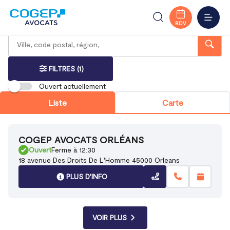
Accueil
Trouver votre bureau
Centre-Val de Loire
Orléans
Loiret
MENU
RDV
Rechercher
Veuillez
{{count}}
un
renseigner
résultat(s)
bureau
une
trouvé(s)
adresse
FILTRES
(1)
Ouvert actuellement
Liste
Carte
COGEP AVOCATS ORLÉANS
Ouvert
Ferme à 12:30
18 avenue Des Droits De L'Homme 45000 Orleans
PLUS D'INFO
VOIR PLUS