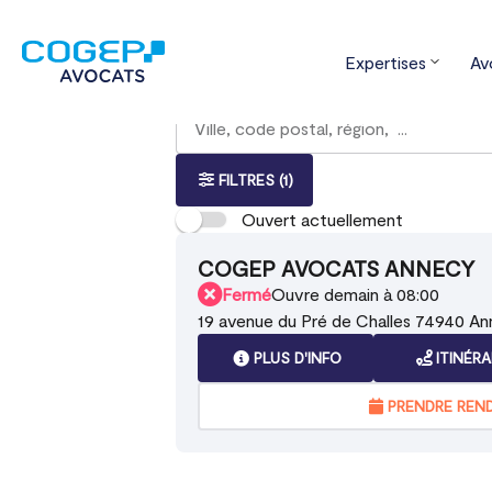
Expertises
Av
Accueil
Trouver votre bureau
Auve
Rechercher
Veuillez
{{count}}
un
renseigner
résultat(s)
bureau
une
trouvé(s)
adresse
FILTRES
(1)
Ouvert actuellement
COGEP AVOCATS ANNECY
Fermé
Ouvre demain à 08:00
19 avenue du Pré de Challes 74940 A
PLUS D'INFO
ITINÉRA
PRENDRE REN