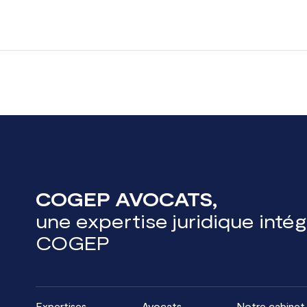
COGEP AVOCATS,
une expertise juridique inté
COGEP
Expertises
Avocats
Notre cabinet