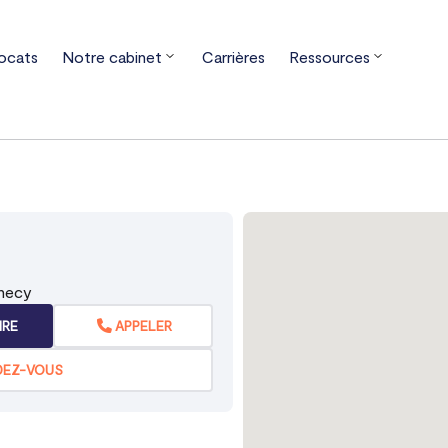
ocats
Notre cabinet
Carrières
Ressources
rgne-Rhône-Alpes
Haute-Savoie
Annecy
nnecy
IRE
APPELER
DEZ-VOUS