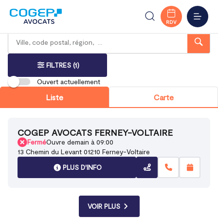
Accueil
Trouver votre bureau
Auvergne-Rhône-Alpes
Ferney-Voltaire
Ain
MENU
RDV
Rechercher
Veuillez
{{count}}
un
renseigner
résultat(s)
bureau
une
trouvé(s)
adresse
FILTRES
(1)
Ouvert actuellement
Liste
Carte
COGEP AVOCATS FERNEY-VOLTAIRE
Fermé
Ouvre demain à 09:00
13 Chemin du Levant 01210 Ferney-Voltaire
PLUS D'INFO
VOIR PLUS