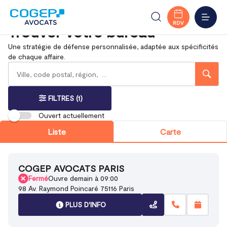
Droit pénal
Accueil
Trouver votre bureau
MENU
RDV
Trouver votre bureau
Une stratégie de défense personnalisée, adaptée aux spécificités
de chaque affaire.
Rechercher
Veuillez
{{count}}
un
renseigner
résultat(s)
bureau
une
trouvé(s)
adresse
FILTRES
(1)
Ouvert actuellement
Liste
Carte
COGEP AVOCATS PARIS
Fermé
Ouvre demain à 09:00
98 Av. Raymond Poincaré 75116 Paris
PLUS D'INFO