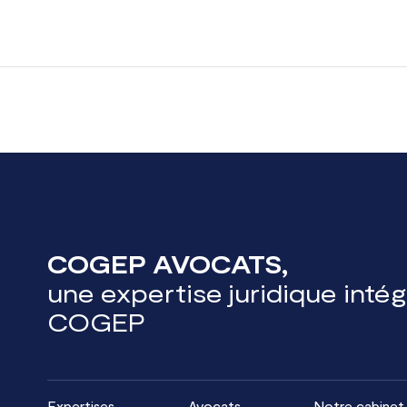
COGEP AVOCATS,
une expertise juridique inté
COGEP
Expertises
Avocats
Notre cabinet