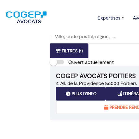
Expertises
Av
Accueil
Trouver votre bureau
Nouv
Rechercher
Veuillez
{{count}}
un
renseigner
résultat(s)
bureau
une
trouvé(s)
adresse
FILTRES
(1)
Ouvert actuellement
COGEP AVOCATS POITIERS
4 All. de la Providence 86000 Poitiers
PLUS D'INFO
ITINÉRA
PRENDRE REN