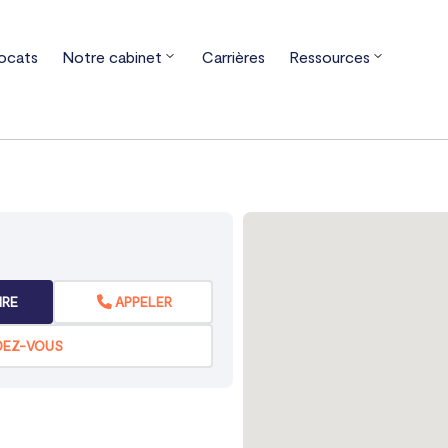
ocats
Notre cabinet
Carrières
Ressources
elle-Aquitaine
Vienne
Poitiers
IRE
APPELER
DEZ-VOUS