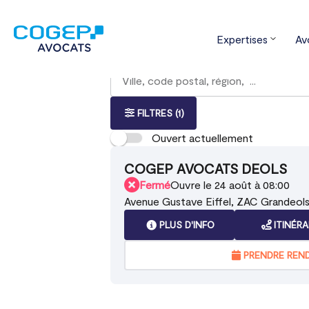
Expertises
Av
Accueil
Trouver votre bureau
Cent
Rechercher
Veuillez
{{count}}
un
renseigner
résultat(s)
bureau
une
trouvé(s)
adresse
FILTRES
(1)
Ouvert actuellement
COGEP AVOCATS DEOLS
Fermé
Ouvre le 24 août à 08:00
Avenue Gustave Eiffel, ZAC Grandeols
PLUS D'INFO
ITINÉRA
PRENDRE REN