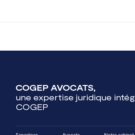
COGEP AVOCATS,
une expertise juridique inté
COGEP
Expertises
Avocats
Notre cabinet