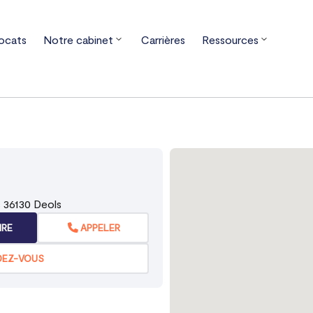
ocats
Notre cabinet
Carrières
Ressources
re-Val de Loire
Indre
Déols
 36130 Deols
IRE
APPELER
DEZ-VOUS