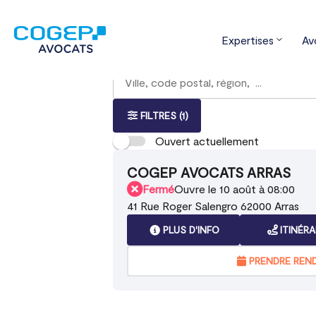
Expertises
Av
Accueil
Trouver votre bureau
Haut
Rechercher
Veuillez
{{count}}
un
renseigner
résultat(s)
bureau
une
trouvé(s)
adresse
FILTRES
(1)
Ouvert actuellement
COGEP AVOCATS ARRAS
Fermé
Ouvre le 10 août à 08:00
41 Rue Roger Salengro 62000 Arras
PLUS D'INFO
ITINÉRA
PRENDRE REN