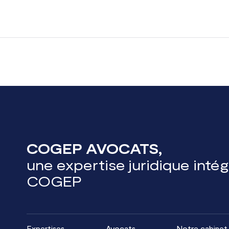
COGEP AVOCATS,
une expertise juridique inté
COGEP
Expertises
Avocats
Notre cabinet