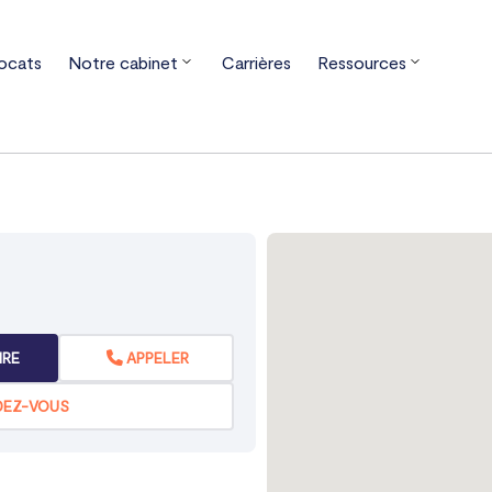
ocats
Notre cabinet
Carrières
Ressources
s-de-France
Pas-de-Calais
Arras
IRE
APPELER
DEZ-VOUS