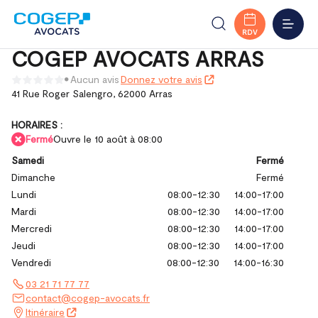
Accueil
Trouver votre bureau
Hauts-de-France
COGEP AVOCATS ARRAS
Pas-de-Calais
Arras
MENU
RDV
COGEP AVOCATS ARRAS
Aucun avis
Donnez votre avis
41 Rue Roger Salengro,
62000 Arras
HORAIRES :
Fermé
Ouvre le 10 août à 08:00
Samedi
Fermé
Dimanche
Fermé
Lundi
08:00-12:30
14:00-17:00
Mardi
08:00-12:30
14:00-17:00
Mercredi
08:00-12:30
14:00-17:00
Jeudi
08:00-12:30
14:00-17:00
Vendredi
08:00-12:30
14:00-16:30
03 21 71 77 77
contact@cogep-avocats.fr
Itinéraire