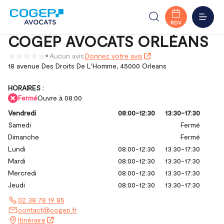
Accueil
Trouver votre bureau
Centre-Val de Loire
COGEP AVOCATS ORLÉANS
Loiret
Orléans
MENU
RDV
COGEP AVOCATS ORLÉANS
Aucun avis
Donnez votre avis
18 avenue Des Droits De L'Homme,
45000 Orleans
HORAIRES :
Fermé
Ouvre à 08:00
Vendredi
08:00-12:30
13:30-17:30
Samedi
Fermé
Dimanche
Fermé
Lundi
08:00-12:30
13:30-17:30
Mardi
08:00-12:30
13:30-17:30
Mercredi
08:00-12:30
13:30-17:30
Jeudi
08:00-12:30
13:30-17:30
02 38 78 19 85
contact@cogep.fr
Itinéraire