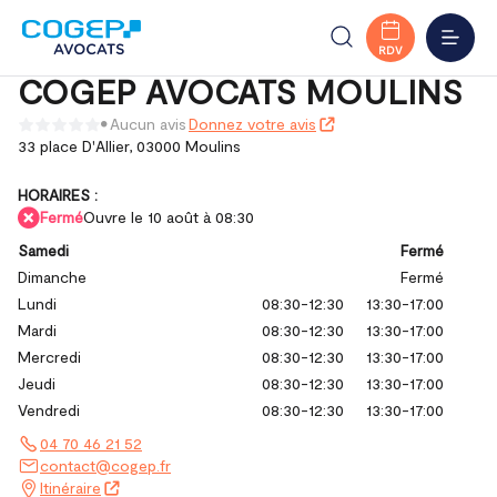
Accueil
Trouver votre bureau
Auvergne-Rhône-Alpes
COGEP AVOCATS MOULINS
Allier
Moulins
MENU
RDV
COGEP AVOCATS MOULINS
Aucun avis
Donnez votre avis
33 place D'Allier,
03000 Moulins
HORAIRES :
Fermé
Ouvre le 10 août à 08:30
Samedi
Fermé
Dimanche
Fermé
Lundi
08:30-12:30
13:30-17:00
Mardi
08:30-12:30
13:30-17:00
Mercredi
08:30-12:30
13:30-17:00
Jeudi
08:30-12:30
13:30-17:00
Vendredi
08:30-12:30
13:30-17:00
04 70 46 21 52
contact@cogep.fr
Itinéraire